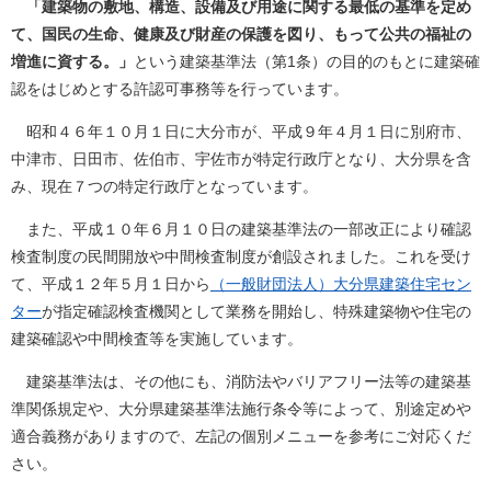
「建築物の敷地、構造、設備及び用途に関する最低の基準を定め
て、国民の生命、健康及び財産の保護を図り、もって公共の福祉の
増進に資する。」
という建築基準法（第1条）の目的のもとに建築確
認をはじめとする許認可事務等を行っています。
昭和４６年１０月１日に大分市が、平成９年４月１日に別府市、
中津市、日田市、佐伯市、宇佐市が特定行政庁となり、大分県を含
み、現在７つの特定行政庁となっています。
また、平成１０年６月１０日の建築基準法の一部改正により確認
検査制度の民間開放や中間検査制度が創設されました。これを受け
て、平成１２年５月１日から
（一般財団法人）大分県建築住宅セン
ター
が指定確認検査機関として業務を開始し、特殊建築物や住宅の
建築確認や中間検査等を実施しています。
建築基準法は、その他にも、消防法やバリアフリー法等の建築基
準関係規定や、大分県建築基準法施行条令等によって、別途定めや
適合義務がありますので、左記の個別メニューを参考にご対応くだ
さい。