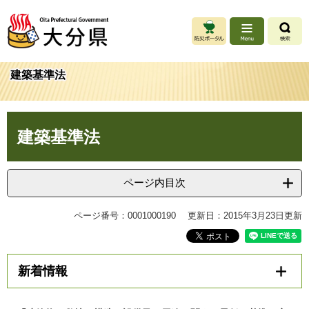
ペ
メ
ー
ニ
ジ
ュ
の
ー
先
を
建築基準法
頭
飛
で
ば
す
し
本
。
て
建築基準法
文
本
文
へ
ページ内目次
ページ番号：0001000190
更新日：2015年3月23日更新
新着情報