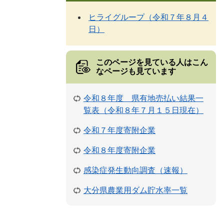
ヒライグループ（令和７年８月４
日）
このページを見ている人は
こん
なページも見ています
令和８年度 県有地売払い結果一
覧表（令和８年７月１５日現在）
令和７年度寄附企業
令和８年度寄附企業
感染症発生動向調査（速報）
大分県農業用ダム貯水率一覧