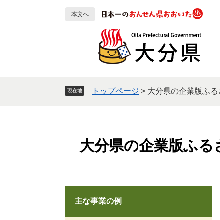
ペ
メ
本文へ
ー
ニ
ジ
ュ
の
ー
先
を
頭
飛
で
ば
す
し
トップページ
>
大分県の企業版ふる
現在地
。
て
本
文
へ
大分県の企業版ふる
主な事業の例