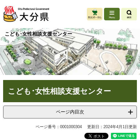
ペ
メ
ー
ニ
ジ
ュ
の
ー
先
を
こども･女性相談支援センター
頭
飛
で
ば
す
し
。
て
本
文
へ
本
こども･女性相談支援センター
文
ページ内目次
ページ番号：0001000304
更新日：2024年4月1日更新