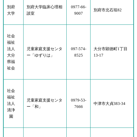
別府
別府大学臨床心理相
0977-66-
別府市北石垣82
大学
談室
9007
社会
福祉
法人
児童家庭支援センタ
097-574-
大分市顕徳町1丁目
大分
ー「ゆずりは」
8525
13-17
県福
祉会
社会
福祉
児童家庭支援センタ
0979-53-
法人
中津市大貞383-34
ー「和」
7666
清浄
園