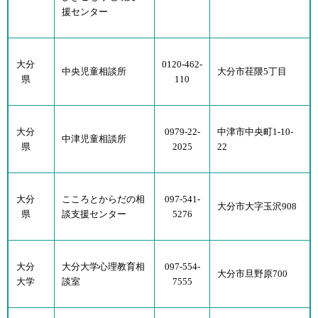
援センター
大分
0120-462-
中央児童相談所
大分市荏隈5丁目
県
110
大分
0979-22-
中津市中央町1-10-
中津児童相談所
県
2025
22
大分
こころとからだの相
097-541-
大分市大字玉沢908
県
談支援センター
5276
大分
大分大学心理教育相
097-554-
大分市旦野原700
大学
談室
7555