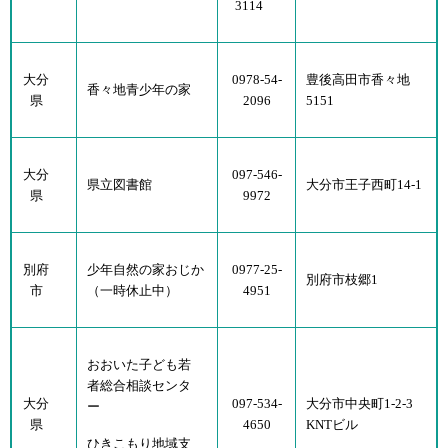
3114
大分
0978-54-
豊後高田市香々地
香々地青少年の家
県
2096
5151
大分
097-546-
県立図書館
大分市王子西町14-1
県
9972
別府
少年自然の家おじか
0977-25-
別府市枝郷1
市
（一時休止中）
4951
おおいた子ども若
者総合相談センタ
大分
097-534-
大分市中央町1-2-3
ー
県
4650
KNTビル
ひきこもり地域支