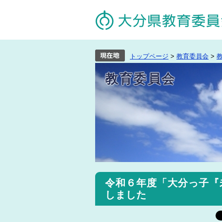
トップページ
>
教育委員会
>
教育委員会
令和６年度「大分っ子『
しました