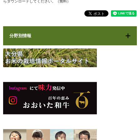
らダウンロードしてください。（無料）
分野別情報