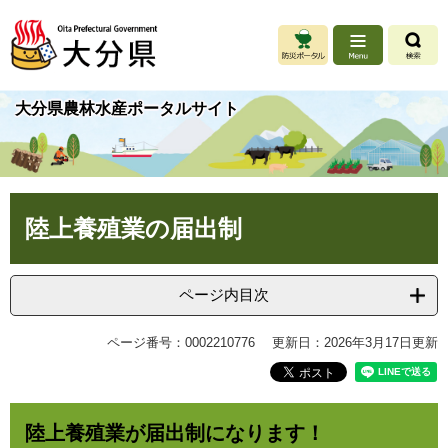
ペ
メ
ー
ニ
ジ
ュ
の
ー
先
を
大分県農林水産ポータルサイト
頭
飛
で
ば
す
し
。
て
本
本
文
陸上養殖業の届出制
文
へ
ページ内目次
ページ番号：0002210776
更新日：2026年3月17日更新
陸上養殖業が届出制になります！