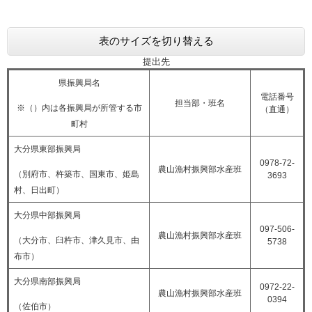
表のサイズを切り替える
提出先
県振興局名
電話番号
担当部・班名
※（）内は各振興局が所管する市
（直通）
町村
大分県東部振興局
0978-72-
農山漁村振興部水産班
（別府市、杵築市、国東市、姫島
3693
村、日出町）
大分県中部振興局
097-506-
農山漁村振興部水産班
（大分市、臼杵市、津久見市、由
5738
布市）
大分県南部振興局
0972-22-
農山漁村振興部水産班
0394
（佐伯市）