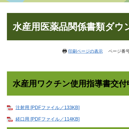
本
文
水産用医薬品関係書類ダウ
印刷ページの表示
ページ番号：
水産用ワクチン使用指導書交付
注射用 [PDFファイル／133KB]
経口用 [PDFファイル／114KB]