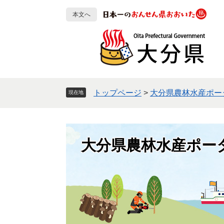
ペ
メ
本文へ
ー
ニ
ジ
ュ
の
ー
先
を
頭
飛
で
ば
す
し
トップページ
>
大分県農林水産ポー
現在地
。
て
本
文
へ
大分県農林水産ポー