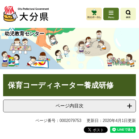
ペ
メ
ー
ニ
ジ
ュ
の
ー
先
を
幼児教育センター
頭
飛
で
ば
す
し
。
て
本
文
へ
本
保育コーディネーター養成研修
文
ページ内目次
ページ番号：0002079753
更新日：2020年4月1日更新