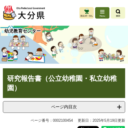
ペ
メ
ー
ニ
ジ
ュ
の
ー
先
を
幼児教育センター
頭
飛
で
ば
す
し
。
て
本
文
へ
本
研究報告書（公立幼稚園・私立幼稚
文
園）
ページ内目次
ページ番号：0002100454
更新日：2025年5月19日更新