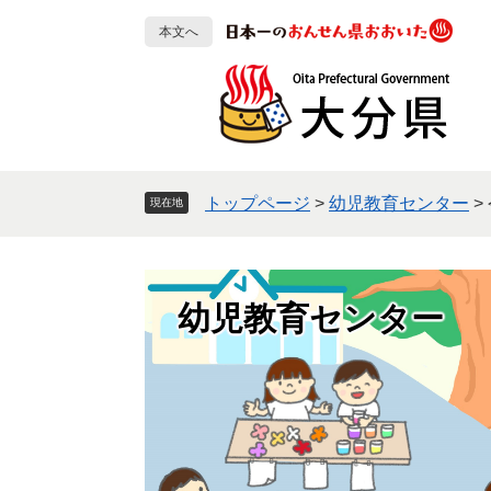
ペ
メ
本文へ
ー
ニ
ジ
ュ
の
ー
先
を
頭
飛
で
ば
す
し
トップページ
>
幼児教育センター
>
現在地
。
て
本
文
へ
幼児教育センター