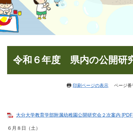
本
文
令和６年度 県内の公開研
印刷ページの表示
ページ番号：
大分大学教育学部附属幼稚園公開研究会２次案内 [PDFフ
６月８日（土）