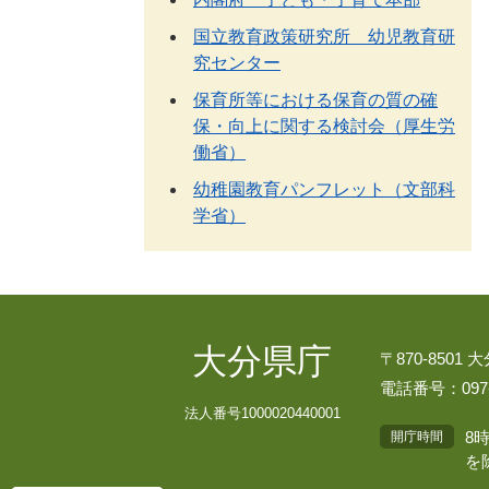
国立教育政策研究所 幼児教育研
究センター
保育所等における保育の質の確
保・向上に関する検討会（厚生労
働省）
幼稚園教育パンフレット（文部科
学省）
大分県庁
〒870-8501
電話番号：097-
法人番号1000020440001
8
開庁時間
を