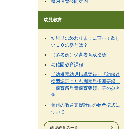
県内保育公開案内
幼児教育
幼児期の終わりまでに育って欲し
い１０の姿とは？
（参考例）保育者育成指標
幼稚園教育課程
「幼稚園幼児指導要録」「幼保連
携型認定こども園園児指導要録」
「保育所児童保育要領」等の参考
例
個別の教育支援計画の参考様式に
ついて
幼児教育の一覧