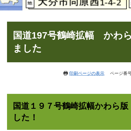
本
文
国道197号鶴崎拡幅 かわ
ました
印刷ページの表示
ページ番号：
国道１９７号鶴崎拡幅かわら版
した！