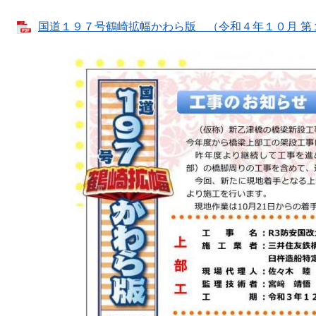
国道１９７号鶴崎拡幅かわら版 （令和４年１０月 第１０号