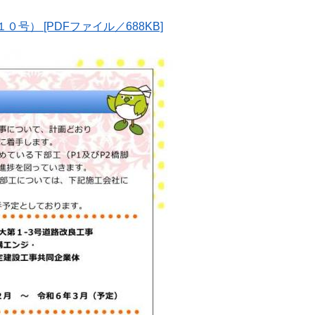
） [PDFファイル／688KB]