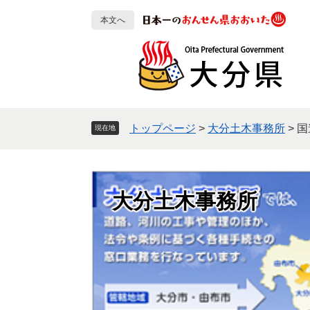
ペ
メ
本文へ
ー
ニ
ジ
ュ
の
ー
先
を
頭
飛
で
ば
す
し
トップページ
>
大分土木事務所
>
国
現在地
。
て
本
文
へ
大分土木事務所