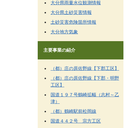
大分県雨量水位観測情報
大分県土砂災害情報
土砂災害危険箇所情報
大分地方気象
主要事業の紹介
（都）庄の原佐野線【下郡工区】
（都）庄の原佐野線【下郡・明野
工区】
国道１９７号鶴崎拡幅（志村～乙
津）
（都）鶴崎駅前松岡線
国道４４２号 宗方工区