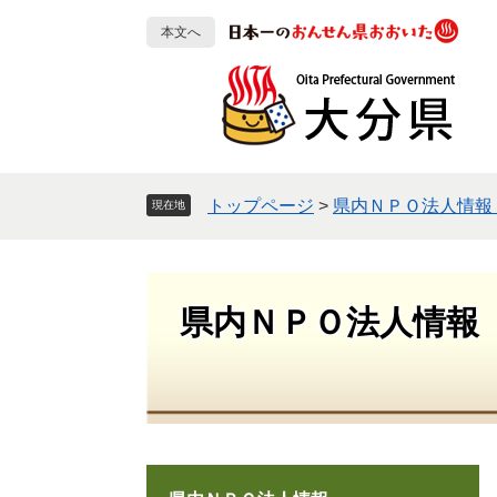
ペ
メ
本文へ
ー
ニ
ジ
ュ
の
ー
先
を
頭
飛
で
ば
す
し
トップページ
>
県内ＮＰＯ法人情報
現在地
。
て
本
文
へ
県内ＮＰＯ法人情報