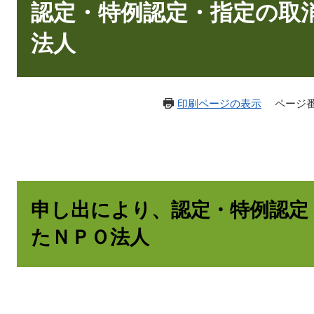
文
認定・特例認定・指定の取
法人
印刷ページの表示
ページ番号
申し出により、認定・特例認定
たＮＰＯ法人