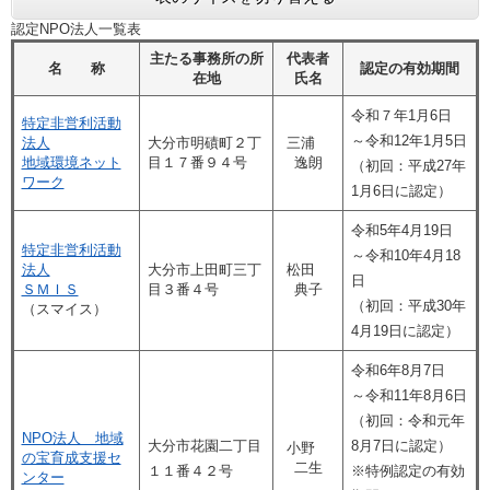
認定NPO法人一覧表
主たる事務所の所
代表者
名 称
認定の有効期間
在地
氏名
令和７年1月6日
特定非営利活動
～令和12年1月5日
法人
大分市明磧町２丁
三浦
地域環境ネット
目１７番９４号
逸朗
（初回：平成27年
ワーク
1月6日に認定）
令和5年4月19日
特定非営利活動
～令和10年4月18
法人
大分市上田町三丁
松田
日
ＳＭＩＳ
目３番４号
典子
（初回：平成30年
（スマイス）
4月19日に認定）
令和6年8月7日
～令和11年8月6日
​（初回：令和元年
NPO法人 地域
大分市花園二丁目
8月7日に認定）
小野
の宝育成支援セ
二生
１１番４２号
※特例認定の有効
ンター