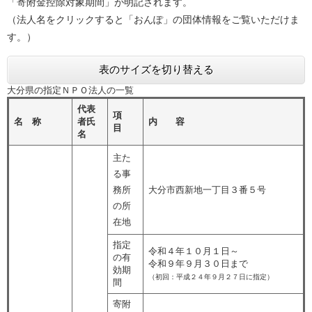
「寄附金控除対象期間」が明記されます。
（法人名をクリックすると「おんぽ」の団体情報をご覧いただけま
す。）
表のサイズを切り替える
大分県の指定ＮＰＯ法人の一覧
代表
項
名 称
者氏
内 容
目
名
主た
る事
務所
大分市西新地一丁目３番５号
の所
在地
指定
令和４年１０月１日～
の有
令和９年９月３０日まで
効期
（初回：平成２４年９月２７日に指定）
間
寄附