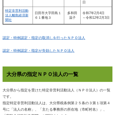
日
特定非営利活動
日田市大字田島１
多和田
令和7年2月4日
法人離島経済新
６１番地３
温子
～令和12年2月3日
聞社
認定・特例認定・指定の取消しを行ったＮＰＯ法人
認定・特例認定・指定が失効したＮＰＯ法人
大分県の指定ＮＰＯ法人の一覧
大分県から指定を受けた特定非営利活動法人（ＮＰＯ法人）の一覧
です。
指定特定非営利活動法人は、大分県税条例第２５条の３第１項第４
号に「法人の名称」、「主たる事務所の所在地（市町村名）」、