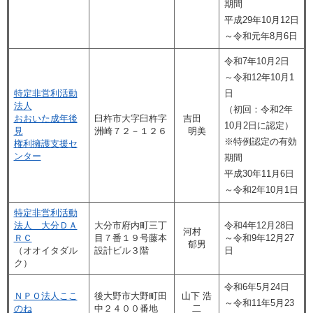
期間
平成29年10月12日
～令和元年8月6日
令和7年10月2日
～令和12年10月1
特定非営利活動
日
法人
​（初回：令和2年
おおいた成年後
臼杵市大字臼杵字
吉田
10月2日に認定）
見
洲崎７２－１２６
明美
※特例認定の有効
権利擁護支援セ
ンター
期間
平成30年11月6日
～令和2年10月1日
特定非営利活動
法人 大分ＤＡ
大分市府内町三丁
令和4年12月28日
河村
ＲＣ
目７番１９号藤本
～令和9年12月27
郁男
（オオイタダル
設計ビル３階
日
ク）
令和6年5月24日
ＮＰＯ法人ここ
後大野市大野町田
山下 浩
～令和11年5月23
のね
中２４００番地
二