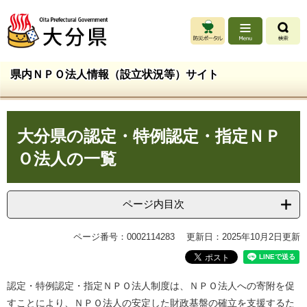
ペ
メ
ー
ニ
ジ
ュ
の
ー
先
を
県内ＮＰＯ法人情報（設立状況等）サイト
頭
飛
で
ば
す
し
本
。
て
大分県の認定・特例認定・指定ＮＰ
文
本
文
Ｏ法人の一覧
へ
ページ内目次
ページ番号：0002114283
更新日：2025年10月2日更新
認定・特例認定・指定ＮＰＯ法人制度は、ＮＰＯ法人への寄附を促
すことにより、ＮＰＯ法人の安定した財政基盤の確立を支援するた