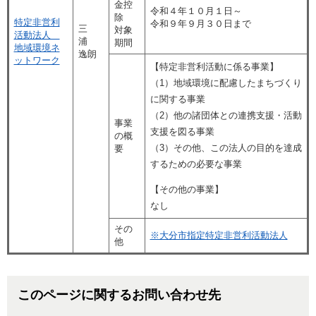
金控
令和４年１０月１日～
除
特定非営利
令和９年９月３０日まで
三
対象
活動法人
浦
期間
地域環境ネ
逸朗
ットワーク
【特定非営利活動に係る事業】
（1）地域環境に配慮したまちづくり
に関する事業
（2）他の諸団体との連携支援・活動
事業
支援を図る事業
の概
（3）その他、この法人の目的を達成
要
するための必要な事業
【その他の事業】
なし
その
※大分市指定特定非営利活動法人
他
このページに関するお問い合わせ先