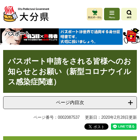
ペ
メ
ー
ニ
ジ
ュ
の
ー
先
を
パスポート
頭
飛
で
ば
す
し
本
。
て
パスポート申請をされる皆様へのお
文
本
文
知らせとお願い（新型コロナウイル
へ
ス感染症関連）
ページ内目次
ページ番号：0002087537
更新日：2020年2月28日更新