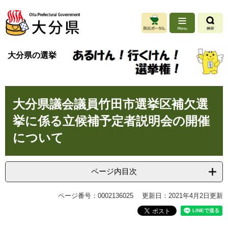
ペ
メ
ー
ニ
ジ
ュ
の
ー
先
を
大分県の選挙
頭
飛
で
ば
す
し
。
て
本
本
大分県議会議員竹田市選挙区補欠選
文
文
挙に係る立候補予定者説明会の開催
へ
について
ページ内目次
ページ番号：0002136025
更新日：2021年4月2日更新