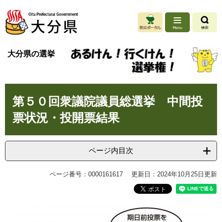
ペ
メ
ー
ニ
ジ
ュ
の
ー
先
を
大分県の選挙
頭
飛
で
ば
す
し
。
て
本
本
第５０回衆議院議員総選挙 中間投
文
文
票状況・投開票結果
へ
ページ内目次
ページ番号：0000161617
更新日：2024年10月25日更新