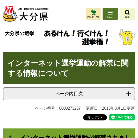
ペ
メ
ー
ニ
ジ
ュ
の
ー
先
を
大分県の選挙
頭
飛
で
ば
す
し
。
て
本
本
インターネット選挙運動の解禁に関
文
文
する情報について
へ
ページ内目次
ページ番号：0000273237
更新日：2013年8月1日更新
１ インターネット選挙運動が解禁されまし