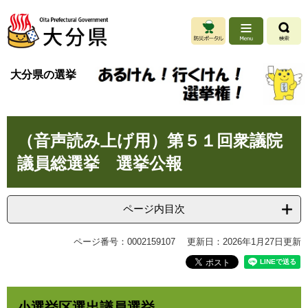
ペ
メ
ー
ニ
ジ
ュ
の
ー
先
を
大分県の選挙
頭
飛
で
ば
す
し
。
て
本
本
（音声読み上げ用）第５１回衆議院
文
文
議員総選挙 選挙公報
へ
ページ内目次
ページ番号：0002159107
更新日：2026年1月27日更新
小選挙区選出議員選挙