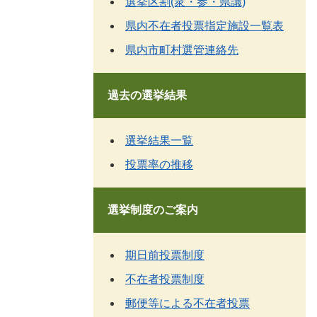
選挙区割(衆・参・県議)
県内不在者投票指定施設一覧表
県内市町村選管連絡先
過去の選挙結果
選挙結果一覧
投票率の推移
選挙制度のご案内
期日前投票制度
不在者投票制度
郵便等による不在者投票