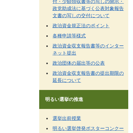
付・少額領収書等の写しの開示・
政党助成法に基づく公表対象報告
文書の写しの交付について
政治資金規正法のポイント
各種申請等様式
政治資金収支報告書等のインター
ネット提出
政治団体の届出等の公表
政治資金収支報告書の提出期限の
延長について
明るい選挙の推進
選挙出前授業
明るい選挙啓発ポスターコンクー