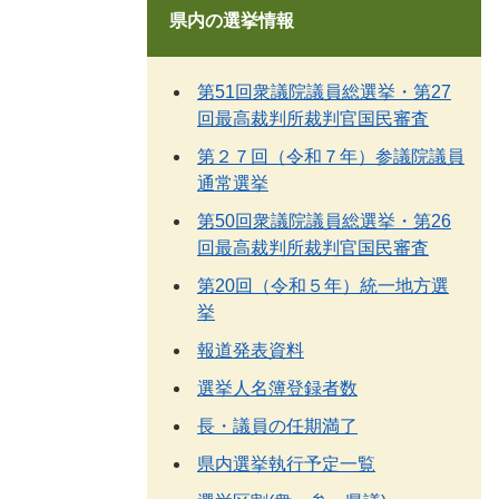
県内の選挙情報
第51回衆議院議員総選挙・第27
回最高裁判所裁判官国民審査
第２７回（令和７年）参議院議員
通常選挙
第50回衆議院議員総選挙・第26
回最高裁判所裁判官国民審査
第20回（令和５年）統一地方選
挙
報道発表資料
選挙人名簿登録者数
長・議員の任期満了
県内選挙執行予定一覧