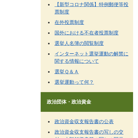
【新型コロナ関係】特例郵便等投
票制度
在外投票制度
国外における不在者投票制度
選挙人名簿の閲覧制度
インターネット選挙運動の解禁に
関する情報について
選挙Ｑ＆Ａ
選挙運動って何？
政治団体・政治資金
政治資金収支報告書の公表
政治資金収支報告書の写しの交