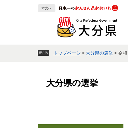
ペ
メ
本文へ
ー
ニ
ジ
ュ
の
ー
先
を
頭
飛
で
ば
す
し
トップページ
>
大分県の選挙
>
令和
現在地
。
て
本
文
へ
大分県の選挙