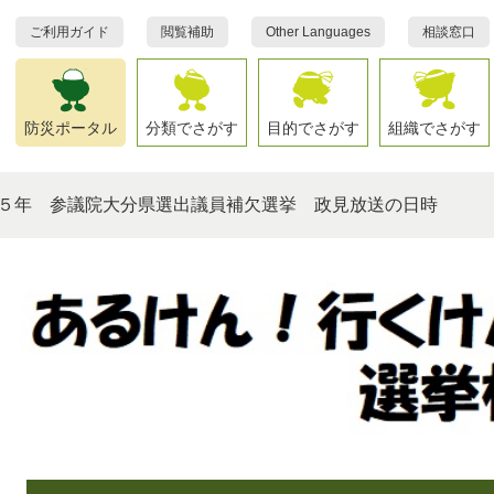
ご利用ガイド
閲覧補助
Other Languages
相談窓口
防災ポータル
分類でさがす
目的でさがす
組織でさがす
５年 参議院大分県選出議員補欠選挙 政見放送の日時
本