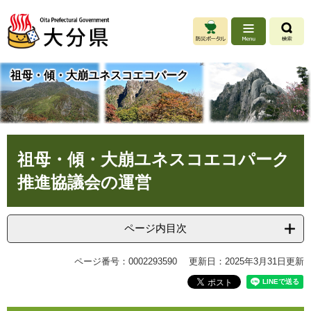
ペ
メ
ー
ニ
ジ
ュ
の
ー
先
を
祖母・傾・大崩ユネスコエコパーク
頭
飛
で
ば
す
し
。
て
本
本
文
祖母・傾・大崩ユネスコエコパーク
文
へ
推進協議会の運営
ページ内目次
ページ番号：0002293590
更新日：2025年3月31日更新