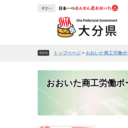
ペ
メ
本文へ
ー
ニ
ジ
ュ
の
ー
先
を
頭
飛
で
ば
す
し
トップページ
>
おおいた商工労働ポ
現在地
。
て
本
文
へ
おおいた商工労働ポ