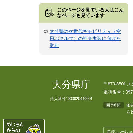
このページを見ている人は
こん
なページも見ています
大分県の次世代空モビリティ（空
飛ぶクルマ）の社会実装に向けた
取組
大分県庁
〒870-8501
電話番号：097-
法人番号1000020440001
8
開庁時間
を
県庁への行