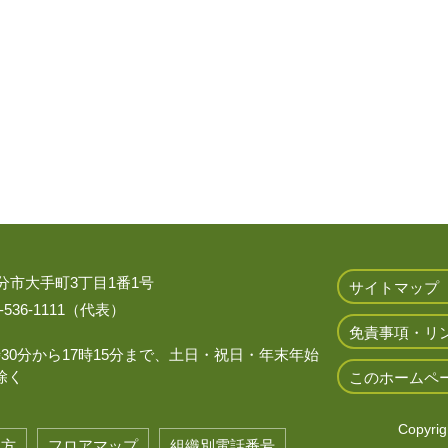
 大分市大手町3丁目1番1号
サイトマップ
536-1111（代表）
免責事項・リ
時30分から17時15分まで、土日・祝日・年末年始
除く
このホームペ
Copyrigh
き方
フロアマップ
組織別電話番号