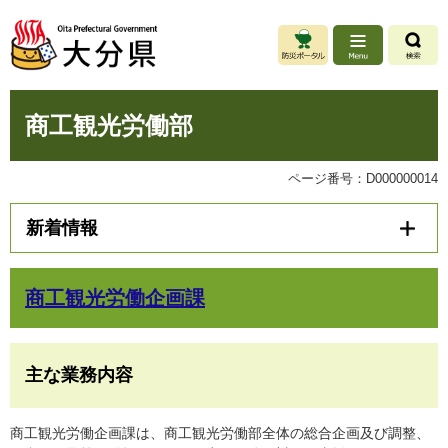
ペ
メ
ー
ニ
ジ
ュ
の
ー
先
を
本
頭
飛
商工観光労働部
文
で
ば
す
し
。
て
ページ番号：D000000014
本
文
新着情報
へ
商工観光労働企画課
主な業務内容
商工観光労働企画課は、商工観光労働部全体の総合企画及び調整、