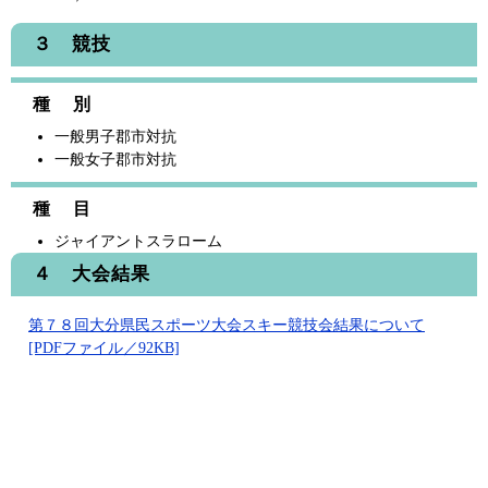
３ 競技
種 別
一般男子郡市対抗
一般女子郡市対抗
種 目
ジャイアントスラローム
４ 大会結果
第７８回大分県民スポーツ大会スキー競技会結果について
[PDFファイル／92KB]