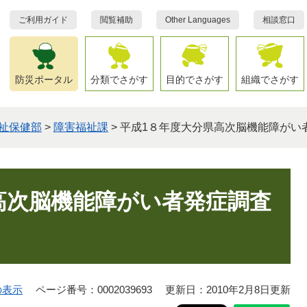
ご利用ガイド
閲覧補助
Other Languages
相談窓口
防災ポータル
分類でさがす
目的でさがす
組織でさがす
祉保健部
>
障害福祉課
>
平成1８年度大分県高次脳機能障がい
高次脳機能障がい者発症調査
の表示
ページ番号：0002039693
更新日：2010年2月8日更新