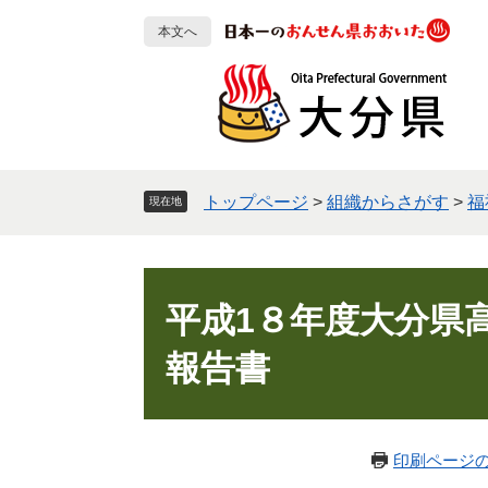
ペ
メ
本文へ
ー
ニ
ジ
ュ
の
ー
先
を
頭
飛
で
ば
す
し
トップページ
>
組織からさがす
>
福
現在地
。
て
本
文
本
へ
文
平成1８年度大分県
報告書
印刷ページ