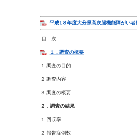
平成1８年度大分県高次脳機能障がい者発症
目 次
１．調査の概要
１ 調査の目的
２ 調査内容
３ 調査の概要
２．調査の結果
１ 回収率
２ 報告症例数