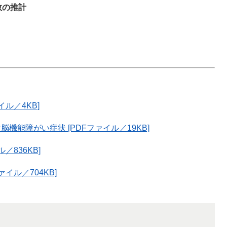
数の推計
ル／4KB]
能障がい症状 [PDFファイル／19KB]
／836KB]
イル／704KB]