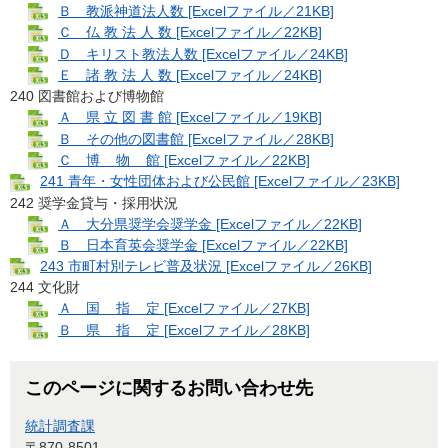
Ｂ 教派神道法人数 [Excelファイル／21KB]
Ｃ 仏 教 法 人 数 [Excelファイル／22KB]
Ｄ キリスト教法人数 [Excelファイル／24KB]
Ｅ 諸 教 法 人 数 [Excelファイル／24KB]
240 図書館および博物館
Ａ 県 立 図 書 館 [Excelファイル／19KB]
Ｂ その他の図書館 [Excelファイル／28KB]
Ｃ 博 物 館 [Excelファイル／22KB]
241 青年・女性団体および公民館 [Excelファイル／23KB]
242 奨学金貸与・採用状況
Ａ 大分県奨学会奨学金 [Excelファイル／22KB]
Ｂ 日本育英会奨学金 [Excelファイル／22KB]
243 市町村別テレビ普及状況 [Excelファイル／26KB]
244 文化財
Ａ 国 指 定 [Excelファイル／27KB]
Ｂ 県 指 定 [Excelファイル／28KB]
このページに関するお問い合わせ先
統計調査課
〒870-8501