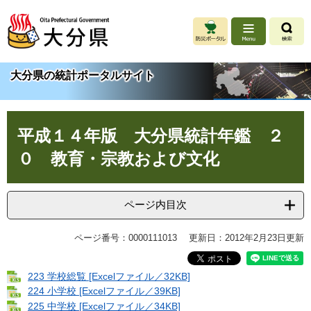
ペ
メ
ー
ニ
ジ
ュ
の
ー
先
を
大分県の統計ポータルサイト
頭
飛
で
ば
す
し
本
。
て
平成１４年版 大分県統計年鑑 ２
文
本
文
０ 教育・宗教および文化
へ
ページ内目次
ページ番号：0000111013
更新日：2012年2月23日更新
223 学校総覧 [Excelファイル／32KB]
224 小学校 [Excelファイル／39KB]
225 中学校 [Excelファイル／34KB]