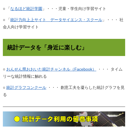
○ 「
なるほど統計学園
」・・・児童・学生向け学習サイト
○ 「
統計力向上上サイト データサイエンス・スクール
」・・・ 社
会人向け学習サイト
統計データを「身近に楽しむ」
○
おんせん県おおいた統計チャンネル（Facebook）
・・・ タイム
リーな統計情報に触れる
○
統計グラフコンクール
・・・ 創意工夫を凝らした統計グラフを見
る