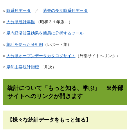
○
時系列データ
／
過去の長期時系列データ
○
大分県統計年鑑
（昭和３１年版～）
○
県内経済波及効果を簡易に分析するツール
○
統計を使った分析例
（レポート集）
○
大分県オープンデータカタログサイト
（外部サイトへリンク）
○
県勢主要統計指標
（月次）
統計について「もっと知る、学ぶ」 ※外部
サイトへのリンクが開きます
【様々な統計データをもっと知る】