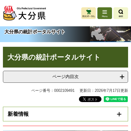
ペ
メ
ー
ニ
ジ
ュ
の
ー
先
を
大分県の統計ポータルサイト
頭
飛
で
ば
す
し
本
。
て
大分県の統計ポータルサイト
文
本
文
へ
ページ内目次
ページ番号：0002109491
更新日：2026年7月17日更新
新着情報