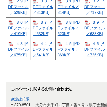
２９ [P
３０ [P
３１ [PD
３２ [P
DFファイル
DFファイル
Fファイル／
DFファイル
／529KB]
／813KB]
814KB]
／717KB]
３６ [P
３７ [P
３８ [PD
３９ [P
DFファイル
DFファイル
Fファイル／
DFファイル
／419KB]
／532KB]
620KB]
／638KB]
４３ [P
４４ [P
４５ [PD
４６ [P
DFファイル
DFファイル
Fファイル／
DFファイル
／675KB]
／541KB]
869KB]
／736KB]
このページに関するお問い合わせ先
建設政策課
〒870-8501
大分市大手町３丁目１番１号（県庁舎新