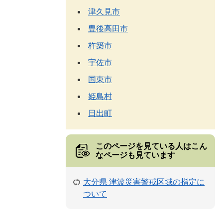
津久見市
豊後高田市
杵築市
宇佐市
国東市
姫島村
日出町
このページを見ている人は
こん
なページも見ています
大分県 津波災害警戒区域の指定に
ついて