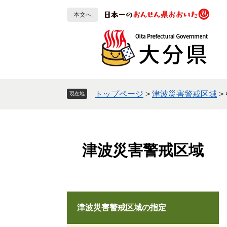
ペ
メ
本文へ
ー
ニ
ジ
ュ
の
ー
先
を
頭
飛
で
ば
す
し
トップページ
>
津波災害警戒区域
>
現在地
。
て
本
文
へ
津波災害警戒区域
津波災害警戒区域の指定