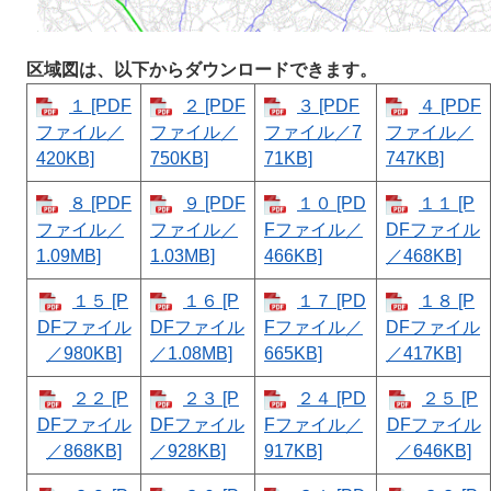
区域図は、以下からダウンロードできます。
１ [PDF
２ [PDF
３ [PDF
４ [PDF
ファイル／
ファイル／
ファイル／7
ファイル／
420KB]
750KB]
71KB]
747KB]
８ [PDF
９ [PDF
１０ [PD
１１ [P
ファイル／
ファイル／
Fファイル／
DFファイル
1.09MB]
1.03MB]
466KB]
／468KB]
１５ [P
１６ [P
１７ [PD
１８ [P
DFファイル
DFファイル
Fファイル／
DFファイル
／980KB]
／1.08MB]
665KB]
／417KB]
２２ [P
２３ [P
２４ [PD
２５ [P
DFファイル
DFファイル
Fファイル／
DFファイル
／868KB]
／928KB]
917KB]
／646KB]