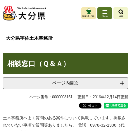
ペ
メ
ー
ニ
ジ
ュ
の
ー
先
を
頭
飛
大分県宇佐土木事務所
で
ば
す
し
。
て
本
本
相談窓口（Ｑ＆Ａ）
文
文
へ
ページ内目次
ページ番号：0000008151
更新日：2016年12月14日更新
土木事務所へよく質問のある案件について掲載しています。掲載さ
れていない事項で質問等ありましたら、 電話：0978-32-1300（代