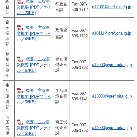
概要・主な事
総
行政企
Fax:097-
務
a11100@pref.oita.lg.jp
業概要 [PDFファイ
画課
506-1712
部
ル／23KB]
企
概要・主な事
画
政策企
Fax:097-
振
a10111@pref.oita.lg.jp
業概要 [PDFファイ
506-1722
画課
興
ル／49KB]
部
福
概要・主な事
祉
福祉保
Fax:097-
保
健企画
a12000@pref.oita.lg.jp
業概要 [PDFファイ
506-1732
健
課
ル／67KB]
部
生
概要・主な事
活
生活環
Fax:097-
環
境企画
a13000@pref.oita.lg.jp
業概要 [PDFファイ
506-1741
境
課
ル／58KB]
部
商
概要・主な事
工
商工労
Fax:097-
労
働企画
a14000@pref.oita.lg.jp
業概要 [PDFファイ
506-1752
働
課
ル／61KB]