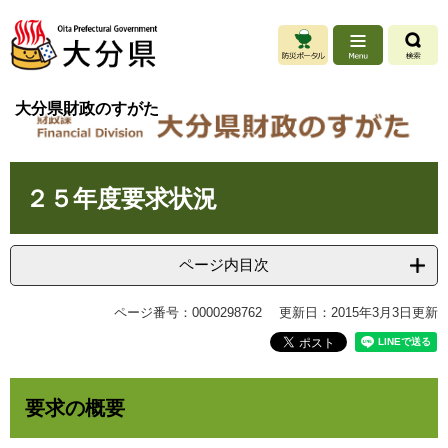
ペ
メ
ー
ニ
ジ
ュ
の
ー
先
を
大分県財政のすがた
頭
飛
で
ば
す
し
本
。
て
２５年度要求状況
文
本
文
へ
ページ内目次
ページ番号：0000298762
更新日：2015年3月3日更新
要求の概要