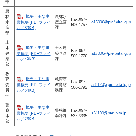
部
農
概要・主な事
林
農林水
Fax:097-
水
産企画
a15000@pref.oita.lg.jp
業概要 [PDFファイ
506-1757
産
課
ル／80KB]
部
土
概要・主な事
木
土木建
Fax:097-
建
築企画
a17000@pref.oita.lg.jp
業概要 [PDFファイ
506-1770
築
課
ル／49KB]
部
教
概要・主な事
育
教育庁
Fax:097-
委
教育財
a31120@pref.oita.lg.jp
業概要 [PDFファイ
506-1792
員
務課
ル／64KB]
会
警
概要・主な事
察
警務部
Fax:097-
s61100@pref.oita.jp
業概要 [PDFファイ
本
会計課
537-3335
ル／26KB]
部