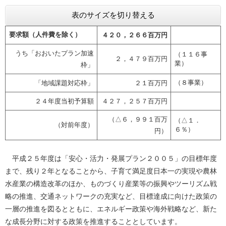
表のサイズを切り替える
要求額（人件費を除く）
４２０，２６６百万円
うち「おおいたプラン加速
（１１６事
２，４７９百万円
業）
枠」
（８事業）
「地域課題対応枠」
２１百万円
２４年度当初予算額
４２７，２５７百万円
（△６，９９１百万
（△１．
（対前年度）
６％）
円）
平成２５年度は「安心・活力・発展プラン２００５」の目標年度
まで、残り２年となることから、子育て満足度日本一の実現や農林
水産業の構造改革のほか、ものづくり産業等の振興やツーリズム戦
略の推進、交通ネットワークの充実など、目標達成に向けた政策の
一層の推進を図るとともに、エネルギー政策や海外戦略など、新た
な成長分野に対する政策を推進することとしています。