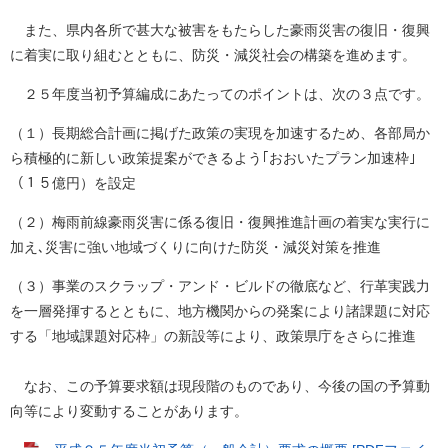
また、県内各所で甚大な被害をもたらした豪雨災害の復旧・復興
に着実に取り組むとともに、防災・減災社会の構築を進めます。
２５年度当初予算編成にあたってのポイントは、次の３点です。
（１）長期総合計画に掲げた政策の実現を加速するため、各部局か
ら積極的に新しい政策提案ができるよう｢おおいたプラン加速枠｣
（１５億円）を設定
（２）梅雨前線豪雨災害に係る復旧・復興推進計画の着実な実行に
加え､災害に強い地域づくりに向けた防災・減災対策を推進
（３）事業のスクラップ・アンド・ビルドの徹底など、行革実践力
を一層発揮するとともに、地方機関からの発案により諸課題に対応
する「地域課題対応枠」の新設等により、政策県庁をさらに推進
なお、この予算要求額は現段階のものであり、今後の国の予算動
向等により変動することがあります。