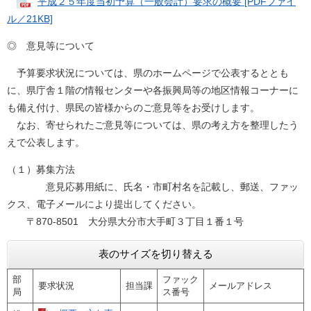
平成２５年度当初予算（一般会計）要求の概要 [PDFファイ
ル／21KB]
◎ 意見等について
予算要求状況については、県のホームページで公表するととも
に、県庁舎１階の情報センターや各振興局等の地区情報コーナーに
も備え付け、県民の皆様からのご意見等をお受けします。
なお、寄せられたご意見等については、県の考え方を整理したう
えで公表します。
（１）募集方法
意見応募用紙に、氏名・市町村名を記載し、郵送、ファッ
クス、電子メールにより提出してください。
〒870-8501 大分県大分市大手町３丁目１番１号
表のサイズを切り替える
部
ファック
要求状況
担当課
メールアドレス
局
ス番号