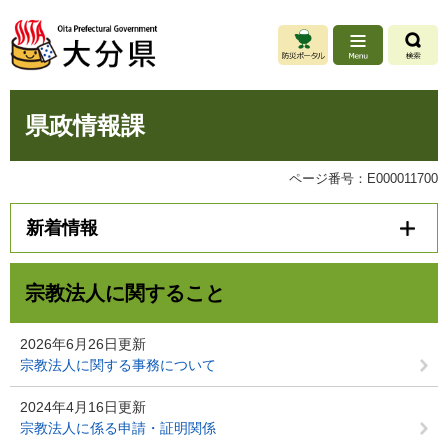
ペ
メ
ー
ニ
ジ
ュ
の
ー
先
を
本
頭
飛
県政情報課
文
で
ば
す
し
。
て
ページ番号：E000011700
本
文
新着情報
へ
宗教法人に関すること
2026年6月26日更新
宗教法人に関する事務について
2024年4月16日更新
宗教法人に係る申請・証明関係