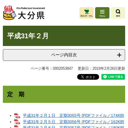
ペ
メ
ー
ニ
ジ
ュ
の
ー
先
を
本
頭
飛
平成31年２月
文
で
ば
す
し
。
て
ページ内目次
本
文
ページ番号：0002053847
更新日：2019年2月26日更新
へ
定 期
平成31年２月１日 定期3055号 [PDFファイル／174KB]
平成31年２月５日 定期3056号 [PDFファイル／162KB]
平成31年２月８日 定期3057号 [PDFファイル／180KB]