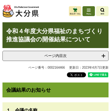
ペ
メ
ー
ニ
ジ
ュ
の
ー
先
を
本
頭
飛
令和４年度大分県福祉のまちづくり
文
で
ば
推進協議会の開催結果について
す
し
。
て
本
文
ページ内目次
へ
ページ番号：0002164466
更新日：2023年4月7日更新
会議結果のお知らせ
１ 会議の名称