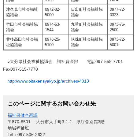
津久見市社会福祉
0972-82-
日出町社会福祉協
0977-72-
協議会
5000
議会
0323
竹田市社会福祉協
0974-63-
九重町社会福祉協
0973-76-
議会
1544
議会
2500
豊後高田市社会福
0978-25-
玖珠町社会福祉協
0973-72-
祉協議会
5100
議会
5001
○大分県社会福祉協議会 福祉資金部 電話097-558-7701
Fax097-515-7770
http://www.oitakensyakyo.jp/archives/4913
このページに関するお問い合わせ先
福祉保健企画課
〒870-8501
大分市大手町3-1-1 県庁舎別館3階
地域福祉班
Tel：097-506-2622