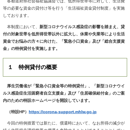
各都道府県社会福祉協議会では、低所得世帯等に対して、生活費
等の必要な資金の貸付け等を行う「生活福祉資金貸付制度」を実施
しております。
本制度において、
新型コロナウイルス感染症の影響を踏まえ、貸
付の対象世帯を低所得世帯以外に拡大し、休業や失業等により生活
資金でお悩みの方々に向けた、「緊急小口資金」及び「総合支援資
金」の特例貸付を実施します。
１ 特例貸付の概要
厚生労働省が「緊急小口資金等の特例貸付」、「新型コロナウイ
ルス感染症生活困窮者自立支援金」及び「住居確保給付金」のご案
内のための特設ホームページを開設しています。
（特設HP）
https://corona-support.mhlw.go.jp
今回の特例措置では新たに、償還時において、なお所得の減少が