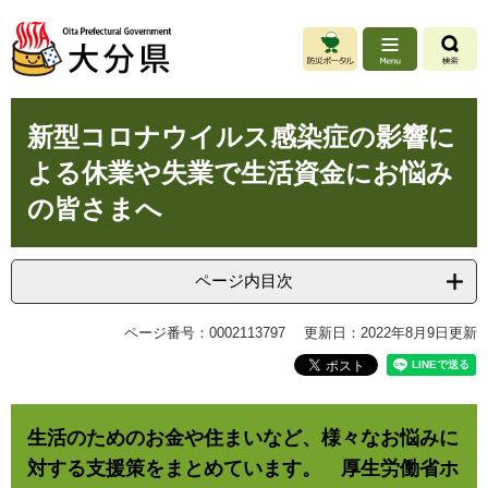
ペ
メ
ー
ニ
ジ
ュ
の
ー
先
を
本
頭
飛
新型コロナウイルス感染症の影響に
文
で
ば
よる休業や失業で生活資金にお悩み
す
し
。
て
の皆さまへ
本
文
へ
ページ内目次
ページ番号：0002113797
更新日：2022年8月9日更新
生活のためのお金や住まいなど、様々なお悩みに
対する支援策をまとめています。 厚生労働省ホ