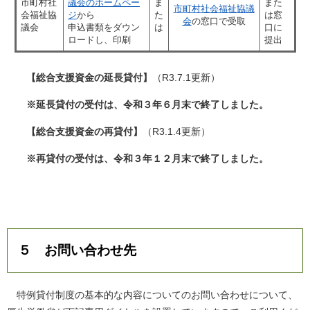
市町村社
議会のホームペー
ま
また
市町村社会福祉協議
会福祉協
ジ
から
た
は窓
会
の窓口で受取
議会
申込書類をダウン
は
口に
ロードし、印刷
提出
【総合支援資金の延長貸付】
（R3.7.1更新）
※延長貸付の受付は、令和３年６月末で終了しました。
【総合支援資金の再貸付】
（R3.1.4更新）
※再貸付の受付は、令和３年１２月末で終了しました。
５ お問い合わせ先
特例貸付制度の基本的な内容についてのお問い合わせについて、