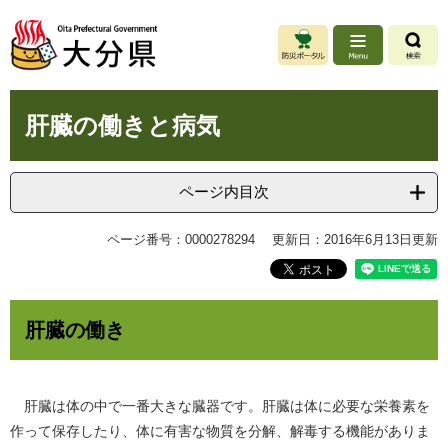
ペ
メ
ー
ニ
ジ
ュ
の
ー
先
を
本
頭
飛
肝臓の働きと病気
文
で
ば
す
し
。
て
ページ内目次
本
文
ページ番号：0000278294
更新日：2016年6月13日更新
へ
肝臓の働き
肝臓は体の中で一番大きな臓器です。肝臓は体に必要な栄養素を
作って保存したり、体に有害な物質を分解、解毒する機能がありま