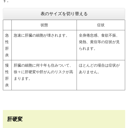
す。
表のサイズを切り替える
状態
症状
急
急速に肝臓の細胞が壊されます。
全身倦怠感、食欲不振、
性
発熱、黄疸等の症状が見
肝
られます。
炎
慢
肝臓の細胞に何十年も住みついて、
ほとんどの場合は症状が
性
徐々に肝硬変や肝がんのリスクが高
ありません。
肝
まります。
炎
肝硬変