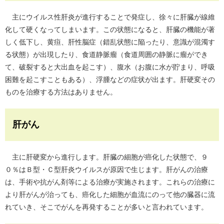
主にウイルス性肝炎が進行することで発症し、徐々に肝臓が線維
化して硬くなってしまいます。この状態になると、肝臓の機能が著
しく低下し、黄疸、肝性脳症（錯乱状態に陥ったり、意識が混濁す
る状態）が出現したり、食道静脈瘤（食道周囲の静脈に瘤ができ
て、破裂すると大出血を起こす）、腹水（お腹に水が貯まり、呼吸
困難を起こすこともある）、浮腫などの症状が出ます。肝硬変その
ものを治療する方法はありません。
肝がん
主に肝硬変から進行します。肝臓の細胞が癌化した状態で、９
０％はＢ型・Ｃ型肝炎ウイルスが原因で生じます。肝がんの治療
は、手術や抗がん剤等による治療が実施されます。これらの治療に
より肝がんが治っても、癌化した細胞が血流にのって他の臓器に流
れていき、そこでがんを再発することが多いと言われています。