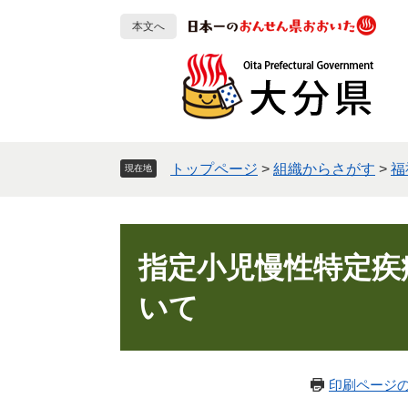
ペ
メ
本文へ
ー
ニ
ジ
ュ
の
ー
先
を
頭
飛
で
ば
す
し
トップページ
>
組織からさがす
>
福
現在地
。
て
本
文
本
へ
文
指定小児慢性特定疾
いて
印刷ページ