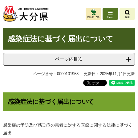
ペ
メ
ー
ニ
ジ
ュ
の
ー
先
を
本
頭
飛
感染症法に基づく届出について
文
で
ば
す
し
。
て
ページ内目次
本
文
ページ番号：0000101968
更新日：2025年11月1日更新
へ
感染症法に基づく届出について
感染症の予防及び感染症の患者に対する医療に関する法律に基づく
届出