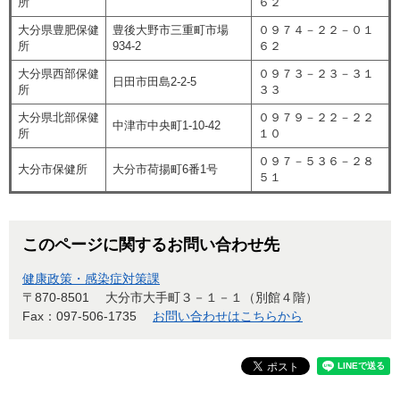
所
６２
大分県豊肥保健
豊後大野市三重町市場
０９７４－２２－０１
所
934-2
６２
大分県西部保健
０９７３－２３－３１
日田市田島2-2-5
所
３３
大分県北部保健
０９７９－２２－２２
中津市中央町1-10-42
所
１０
０９７－５３６－２８
大分市保健所
大分市荷揚町6番1号
５１
このページに関するお問い合わせ先
健康政策・感染症対策課
〒870-8501
大分市大手町３－１－１（別館４階）
Fax：097-506-1735
お問い合わせはこちらから