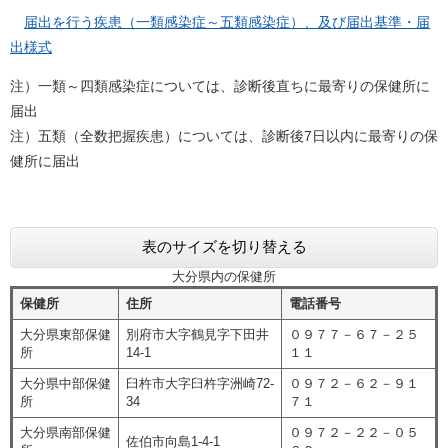
届出を行う疾患（一類感染症～五類感染症）、及び届出基準・届
出様式
注）一類～四類感染症については、診断後直ちに最寄りの保健所に
届出
注）五類（全数把握疾患）については、診断後7日以内に最寄りの保
健所に届出
表のサイズを切り替える
大分県内の保健所
保健所
住所
電話番号
大分県東部保健
別府市大字鶴見字下田井
０９７７－６７－２５
所
14-1
１１
大分県中部保健
臼杵市大字臼杵字洲崎72-
０９７２－６２－９１
所
34
７１
大分県南部保健
０９７２－２２－０５
佐伯市向島1-4-1