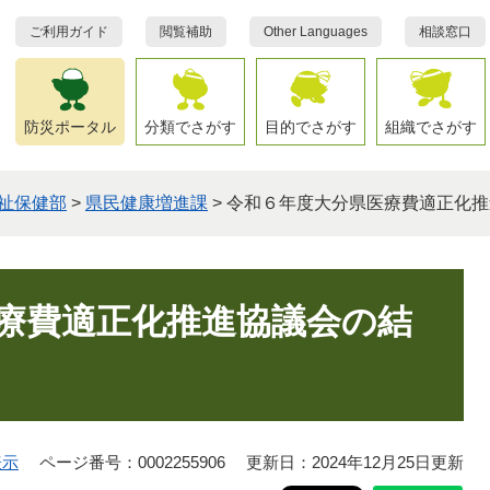
ご利用ガイド
閲覧補助
Other Languages
相談窓口
防災ポータル
分類でさがす
目的でさがす
組織でさがす
祉保健部
>
県民健康増進課
>
令和６年度大分県医療費適正化推
療費適正化推進協議会の結
表示
ページ番号：0002255906
更新日：2024年12月25日更新