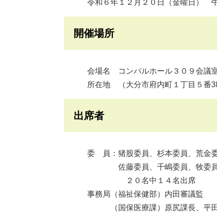
令和６年１２月２０日（金曜日） 午
開催場所
会場名 コンパルホール３０９会議
所在地 （大分市府内町１丁目５番3
出席者
委 員：猪股委員、杉本委員、荒金委員
佐藤委員、千嶋委員、牧委員、安達
２０名中１４名出席
事務局（福祉保健部）内田審議監
（国保医療課）原尻課長、平田課長