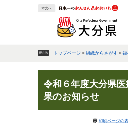
ペ
メ
本文へ
ー
ニ
ジ
ュ
の
ー
先
を
頭
飛
で
ば
す
し
トップページ
>
組織からさがす
>
福
現在地
。
て
本
文
本
へ
文
令和６年度大分県医
果のお知らせ
印刷ページの