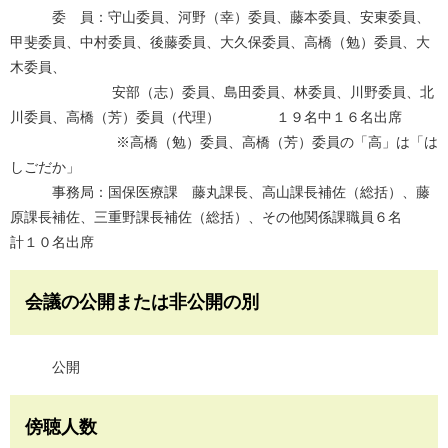
委 員：守山委員、河野（幸）委員、藤本委員、安東委員、
甲斐委員、中村委員、後藤委員、大久保委員、高橋（勉）委員、大
木委員、
安部（志）委員、島田委員、林委員、川野委員、北
川委員、高橋（芳）委員（代理） １９名中１６名出席
※高橋（勉）委員、高橋（芳）委員の「高」は「は
しごだか」
事務局：国保医療課 藤丸課長、高山課長補佐（総括）、藤
原課長補佐、三重野課長補佐（総括）、その他関係課職員６名
計１０名出席
会議の公開または非公開の別
公開
傍聴人数