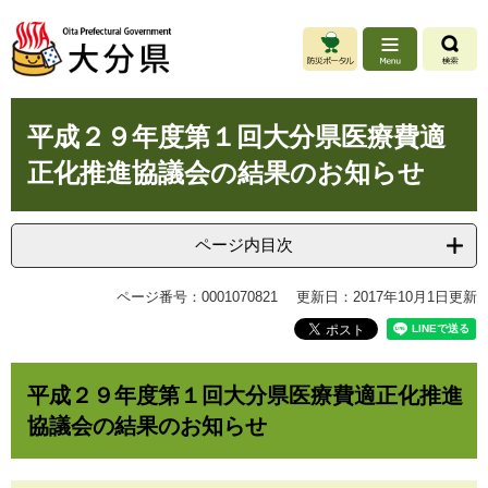
ペ
メ
ー
ニ
ジ
ュ
の
ー
先
を
本
頭
飛
平成２９年度第１回大分県医療費適
文
で
ば
正化推進協議会の結果のお知らせ
す
し
。
て
本
文
ページ内目次
へ
ページ番号：0001070821
更新日：2017年10月1日更新
平成２９年度第１回大分県医療費適正化推進
協議会の結果のお知らせ