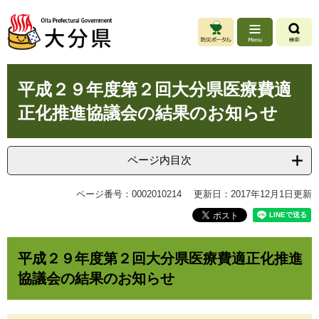
ペ
メ
ー
ニ
ジ
ュ
の
ー
先
を
本
頭
飛
平成２９年度第２回大分県医療費適
文
で
ば
正化推進協議会の結果のお知らせ
す
し
。
て
本
文
ページ内目次
へ
ページ番号：0002010214
更新日：2017年12月1日更新
平成２９年度第２回大分県医療費適正化推進
協議会の結果のお知らせ