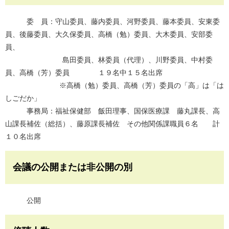
委 員：守山委員、藤内委員、河野委員、藤本委員、安東委
員、後藤委員、大久保委員、高橋（勉）委員、大木委員、安部委
員、
島田委員、林委員（代理）、川野委員、中村委
員、高橋（芳）委員 １９名中１５名出席
※高橋（勉）委員、高橋（芳）委員の「高」は「は
しごだか」
事務局：福祉保健部 飯田理事、国保医療課 藤丸課長、高
山課長補佐（総括）、藤原課長補佐 その他関係課職員６名 計
１０名出席
会議の公開または非公開の別
公開