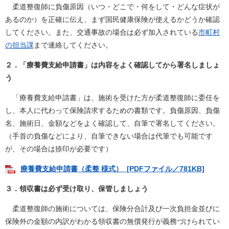
柔道整復師に負傷原因（いつ・どこで・何をして・どんな症状が
あるのか）を正確に伝え、まず国民健康保険が使えるかどうか確認
してください。また、交通事故の場合は必ず加入されている
市町村
の担当課
まで連絡してください。
２．「療養費支給申請書」は内容をよく確認してから署名しましょ
う
「療養費支給申請書」は、施術を受けた方が柔道整復師に委任を
し、本人に代わって保険請求するための書類です。負傷原因、負傷
名、施術日、金額などをよく確認して、自筆で署名してください。
（手首の負傷などにより、自筆できない場合は代筆でも可能です
が、その場合は捺印が必要です）
療養費支給申請書（柔整 様式） [PDFファイル／781KB]
３．領収書は必ず受け取り、保管しましょう
柔道整復師の施術については、保険分合計及び一次負担金並びに
保険外の金額の内訳がわかる領収書の無償発行が義務づけられてい