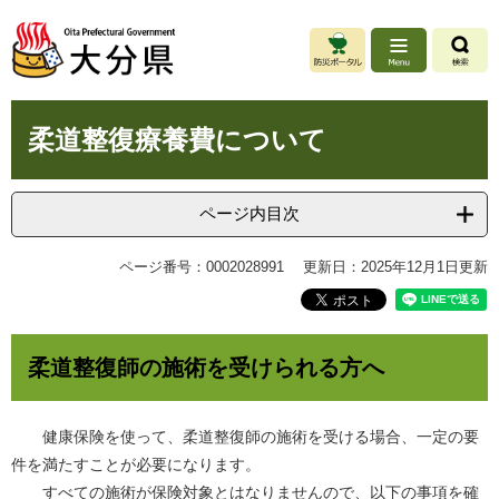
ペ
メ
ー
ニ
ジ
ュ
の
ー
先
を
本
頭
飛
柔道整復療養費について
文
で
ば
す
し
。
て
ページ内目次
本
文
ページ番号：0002028991
更新日：2025年12月1日更新
へ
柔道整復師の施術を受けられる方へ
健康保険を使って、柔道整復師の施術を受ける場合、一定の要
件を満たすことが必要になります。
すべての施術が保険対象とはなりませんので、以下の事項を確