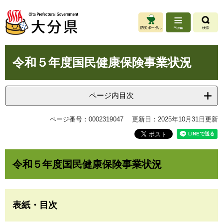
ペ
メ
ー
ニ
ジ
ュ
の
ー
先
を
本
頭
飛
令和５年度国民健康保険事業状況
文
で
ば
す
し
。
て
ページ内目次
本
文
ページ番号：0002319047
更新日：2025年10月31日更新
へ
令和５年度国民健康保険事業状況
表紙・目次