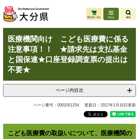
ペ
メ
ー
ニ
ジ
ュ
の
ー
先
を
本
頭
飛
医療機関向け こども医療費に係る
文
で
ば
注意事項！！ ★請求先は支払基金
す
し
。
て
と国保連★口座登録調査票の提出は
本
不要★
文
へ
ページ内目次
ページ番号：0001051254
更新日：2017年1月16日更新
こども医療費の取扱いについて、医療機関の