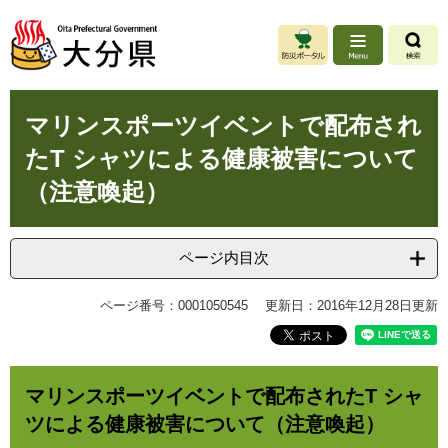
ペ
メ
ー
ニ
ジ
ュ
の
ー
先
を
本
頭
飛
マリンスポーツイベントで配布され
文
で
ば
たT シャツによる健康被害について
す
し
。
て
（注意喚起）
本
文
へ
ページ内目次
ページ番号：0001050545
更新日：2016年12月28日更新
マリンスポーツイベントで配布されたT シャ
ツによる健康被害について（注意喚起）