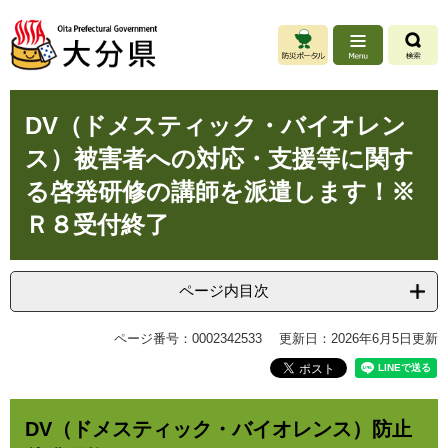
ペ
メ
ー
ニ
ジ
ュ
の
ー
先
を
本
頭
飛
DV（ドメスティック・バイオレン
文
で
ば
ス）被害者への対応・支援等に関す
す
し
。
て
る啓発研修の講師を派遣します！※
本
Ｒ８受付終了
文
へ
ページ内目次
ページ番号：0002342533
更新日：2026年6月5日更新
DV（ドメスティック・バイオレンス）防止