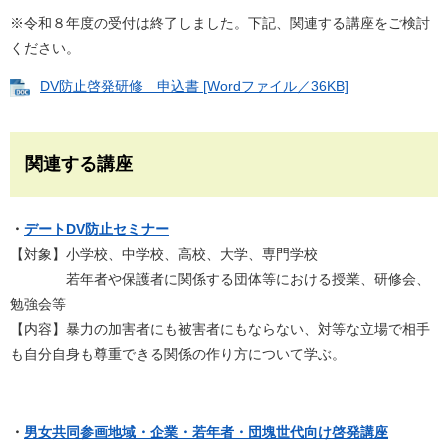
※令和８年度の受付は終了しました。下記、関連する講座をご検討
ください。
DV防止啓発研修 申込書 [Wordファイル／36KB]
関連する講座
・
デートDV防止セミナー
【​対象】小学校、中学校、高校、大学、専門学校
若年者や保護者に関係する団体等における授業、研修会、
勉強会等
【内容】暴力の加害者にも被害者にもならない、対等な立場で相手
も自分自身も尊重できる関係の作り方について学ぶ。
・
男女共同参画地域・企業・若年者・団塊世代向け啓発講座