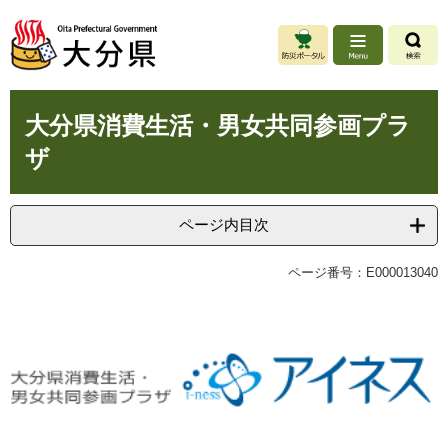
ペ
メ
ー
ニ
ジ
ュ
の
ー
先
を
本
頭
飛
大分県消費生活・男女共同参画プラ
文
で
ば
ザ
す
し
。
て
本
文
ページ内目次
へ
ページ番号：E000013040