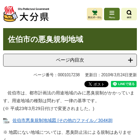
ペ
メ
ー
ニ
ジ
ュ
の
ー
先
を
本
頭
飛
佐伯市の悪臭規制地域
文
で
ば
す
し
。
て
ページ内目次
本
文
ページ番号：0001017238
更新日：2010年3月24日更新
へ
佐伯市は、都市計画法の用途地域のみに悪臭規制がかかっていま
す。用途地域の種類は問わず、一律の基準です。
(※ 平成23年3月29日付けで変更されました。)
佐伯市悪臭規制地域図 [その他のファイル／304KB]
※ 地図にない地域については、悪臭防止法による規制はありませ
ん。