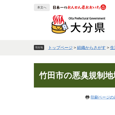
ペ
メ
本文へ
ー
ニ
ジ
ュ
の
ー
先
を
頭
飛
で
ば
す
し
トップページ
>
組織からさがす
>
生
現在地
。
て
本
文
本
へ
文
竹田市の悪臭規制地
印刷ページの