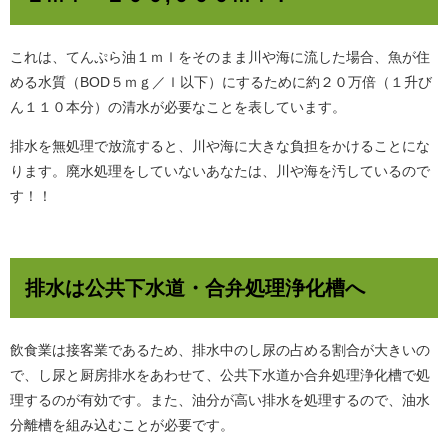
これは、てんぷら油１ｍｌをそのまま川や海に流した場合、魚が住
める水質（BOD５ｍｇ／ｌ以下）にするために約２０万倍（１升び
ん１１０本分）の清水が必要なことを表しています。
排水を無処理で放流すると、川や海に大きな負担をかけることにな
ります。廃水処理をしていないあなたは、川や海を汚しているので
す！！
排水は公共下水道・合弁処理浄化槽へ
飲食業は接客業であるため、排水中のし尿の占める割合が大きいの
で、し尿と厨房排水をあわせて、公共下水道か合弁処理浄化槽で処
理するのが有効です。また、油分が高い排水を処理するので、油水
分離槽を組み込むことが必要です。