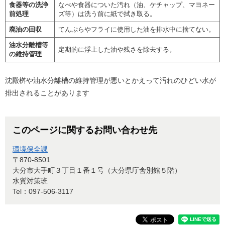
食器等の洗浄
なべや食器についた汚れ（油、ケチャップ、マヨネー
前処理
ズ等）は洗う前に紙で拭き取る。
廃油の回収
てんぷらやフライに使用した油を排水中に捨てない。
油水分離槽等
定期的に浮上した油や残さを除去する。
の維持管理
沈殿桝や油水分離槽の維持管理が悪いとかえって汚れのひどい水が
排出されることがあります
このページに関するお問い合わせ先
環境保全課
〒870-8501
大分市大手町３丁目１番１号（大分県庁舎別館５階）
水質対策班
Tel：097-506-3117