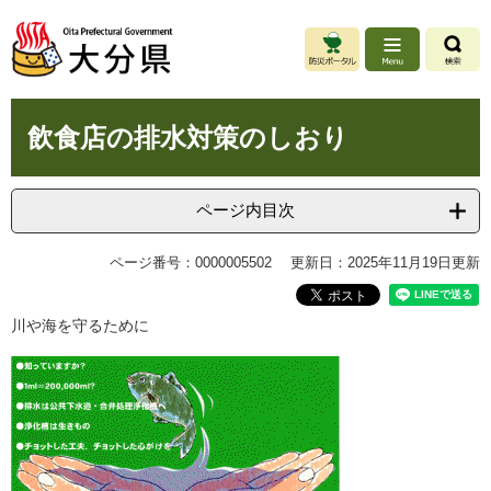
ペ
メ
ー
ニ
ジ
ュ
の
ー
先
を
本
頭
飛
飲食店の排水対策のしおり
文
で
ば
す
し
。
て
ページ内目次
本
文
ページ番号：0000005502
更新日：2025年11月19日更新
へ
川や海を守るために