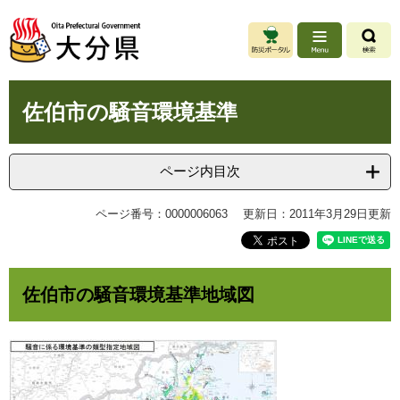
ペ
メ
ー
ニ
ジ
ュ
の
ー
先
を
本
頭
飛
佐伯市の騒音環境基準
文
で
ば
す
し
。
て
ページ内目次
本
文
ページ番号：0000006063
更新日：2011年3月29日更新
へ
佐伯市の騒音環境基準地域図